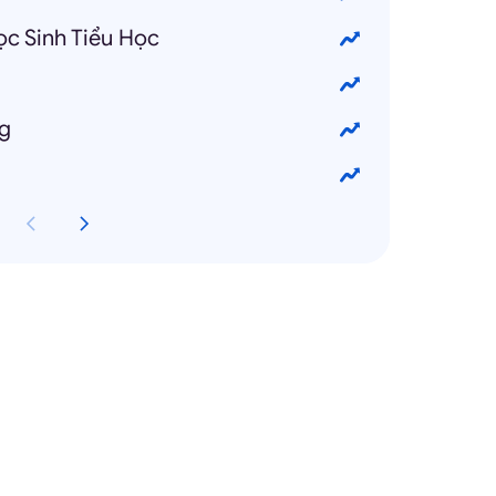
c Sinh Tiểu Học
g