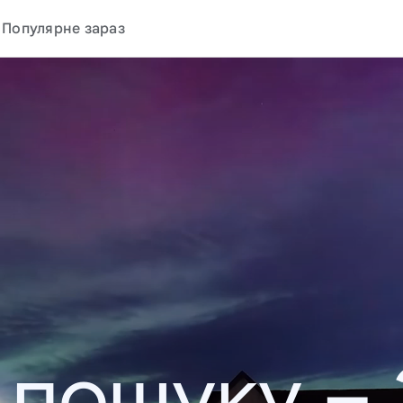
Популярне зараз
у пошуку –