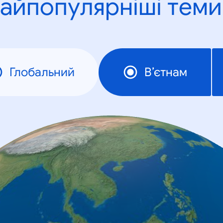
айпопулярніші теми
Глобальний
В’єтнам