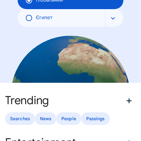
Глобальний
Єгипет
Trending
Searches
News
People
Passings