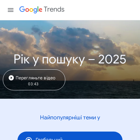
Trends
Рік у пошуку – 2025
Перегляньте відео
03:43
Найпопулярніші теми у