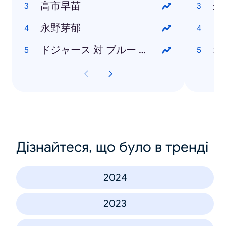
高市早苗
未
永野芽郁
ヨ
ドジャース 対 ブルー ジェイズ
Дізнайтеся, що було в тренді
2024
2023