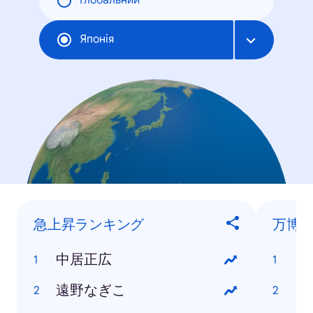
Глобальний
Японія
急上昇ランキング
万博
中居正広
ク
遠野なぎこ
イ