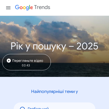
Trends
Рік у пошуку – 2025
Перегляньте відео
03:43
Найпопулярніші теми у