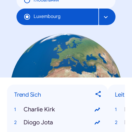
Глобальний
Luxembourg
Trend Sich
Leit
Charlie Kirk
Ro
Diogo Jota
Lo