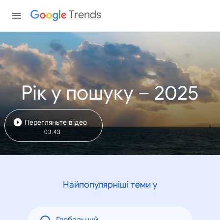
Trends
Рік у пошуку – 2025
Перегляньте відео
03:43
Найпопулярніші теми у