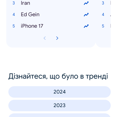
Iran
Me
Ed Gein
An
iPhone 17
Ha
Дізнайтеся, що було в тренді
2024
2023