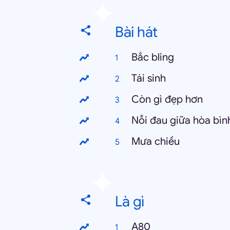
Bài hát
Bắc bling
Tái sinh
Còn gì đẹp hơn
Nỗi đau giữa hòa bìn
Mưa chiều
Là gì
A80