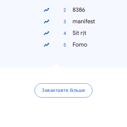
8386
manifest
Sít rịt
Fomo
Завантажте більше