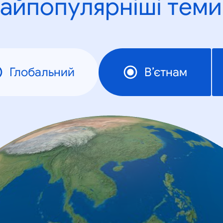
айпопулярніші теми
Глобальний
В’єтнам