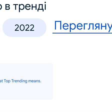
 в тренді
Перегляну
2022
at Top Trending means.