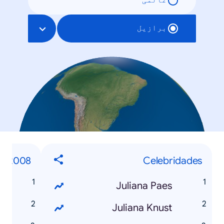
عالمی
برازیل
es 2008
Celebridades
o
Juliana Paes
s
Juliana Knust