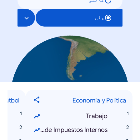
عالمی
چلی
Fútbol
Economía y Política
F
Trabajo
o
Servicio de Impuestos Internos