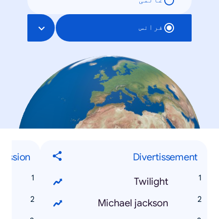
عالمی
فرانس
ression
Divertissement
g
Twilight
k
Michael jackson