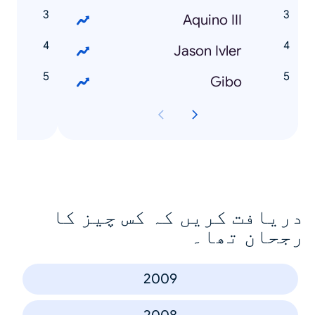
l
Aquino III
a
Jason Ivler
r
Gibo
دریافت کریں کہ کس چیز کا
رجحان تھا۔
2009