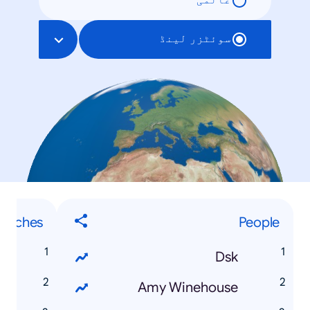
عالمی
سوئٹزر لینڈ
earches
People
s
Dsk
n
Amy Winehouse