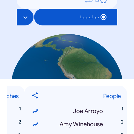
عالمی
کولمبیا
earches
People
s
Joe Arroyo
k
Amy Winehouse