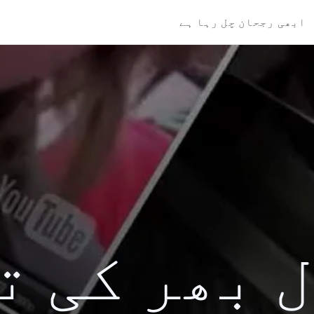
ابھی رجحان چل رہا ہے
 سال بھر کی 