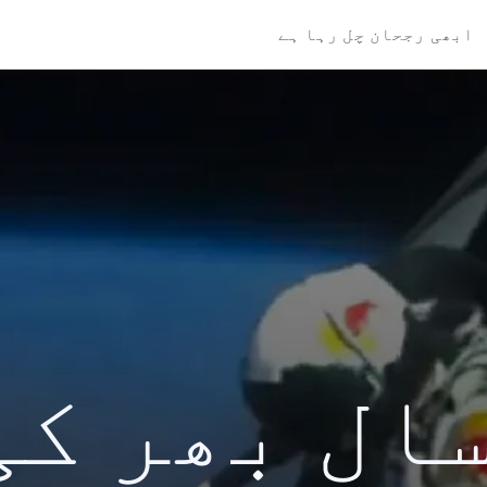
ابھی رجحان چل رہا ہے
کی سال بھر ک