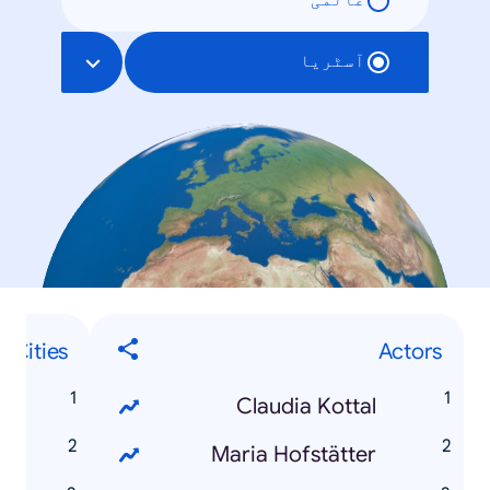
عالمی
آسٹریا
n Cities
Actors
n
Claudia Kottal
z
Maria Hofstätter