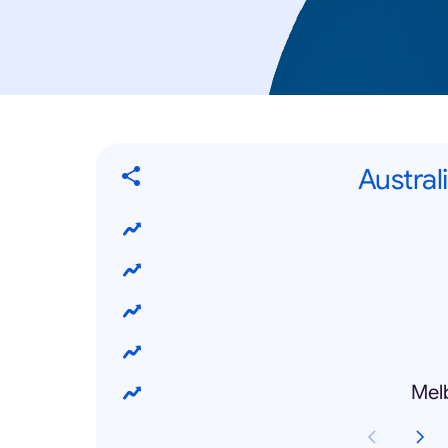
Austra
Mel