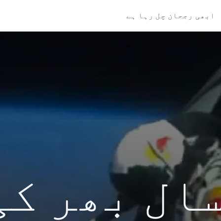
ابھی رجحان چل رہا ہے
کی سال بھر ک