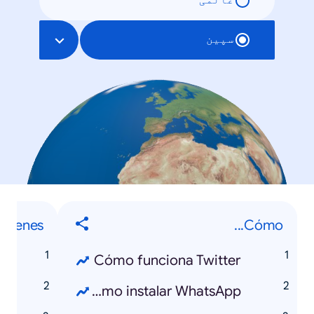
عالمی
سپین
mágenes
Cómo...
n
Cómo funciona Twitter
s
Cómo instalar WhatsApp