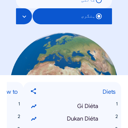
عالمی
ہنگری
How to...
Diets
i
Gi Diéta
Dukan Diéta