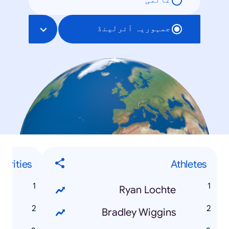
عالمی
جمہوریہ آئرلینڈ
ebrities
Athletes
e
Ryan Lochte
r
Bradley Wiggins