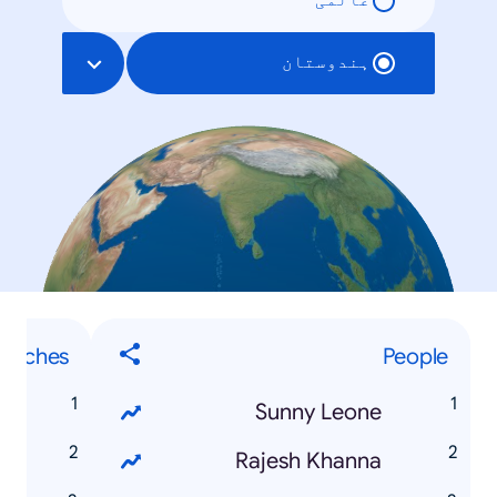
عالمی
ہندوستان
earches
People
S
Sunny Leone
s
Rajesh Khanna