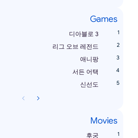
Games
디아블로 3
리그 오브 레전드
애니팡
서든 어택
신선도
Movies
후궁