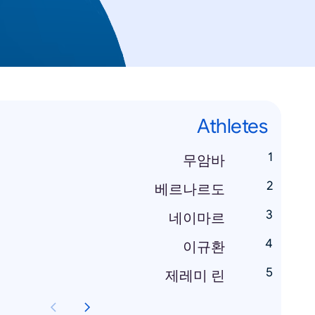
Athletes
무암바
베르나르도
네이마르
이규환
제레미 린