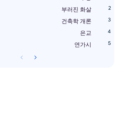
부러진 화살
건축학 개론
은교
연가시