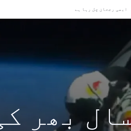
ابھی رجحان چل رہا ہے
کی سال بھر ک