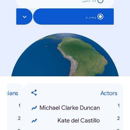
عالمی
پیرو
sicians
Actors
s
Michael Clarke Duncan
n
Kate del Castillo