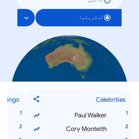
عالمی
آسٹریلیا
et Lingo
Celebrities
s
Paul Walker
t
Cory Monteith