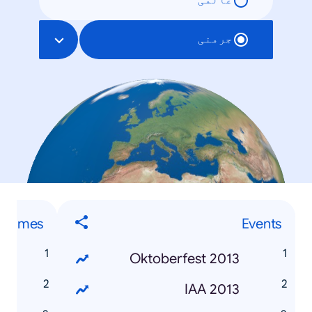
عالمی
جرمنی
Games
Events
4
Oktoberfest 2013
d
IAA 2013