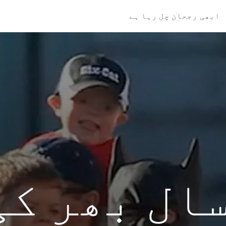
ابھی رجحان چل رہا ہے
کی سال بھر ک