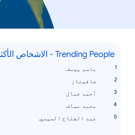
Trending People - الاشخاص الأكثر رواجاً
باسم يوسف
صافيناز
أحمد جمال
محمد عساف
عبد الفتاح السيسي