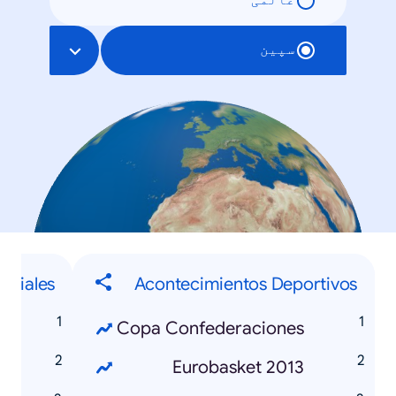
عالمی
سپین
ociales
Acontecimientos Deportivos
Copa Confederaciones
3
Eurobasket 2013