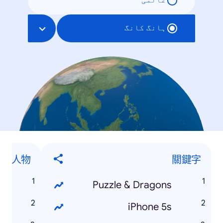
عالمی
ہانگ کانگ
人物
關鍵字
儀
Puzzle & Dragons
兒
iPhone 5s