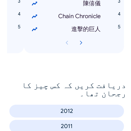
n
陳僖儀
基
Chain Chronicle
雯
進擊的巨人
دریافت کریں کہ کس چیز کا
رجحان تھا۔
2012
2011