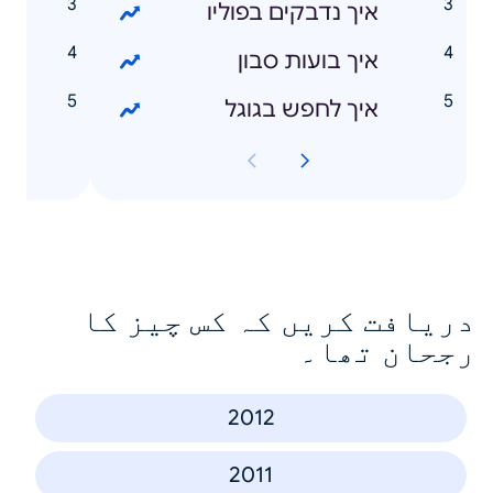
איך נדבקים בפוליו
n
איך בועות סבון
י
איך לחפש בגוגל
מ
دریافت کریں کہ کس چیز کا
رجحان تھا۔
2012
2011