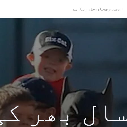
ابھی رجحان چل رہا ہے
کی سال بھر ک