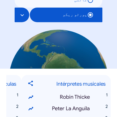
عالمی
پورٹو ریکو
elículas
Intérpretes musicales
2
Robin Thicke
l
Peter La Anguila