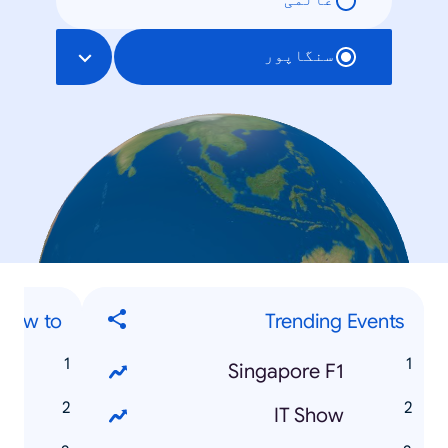
عالمی
سنگاپور
ow to...'
Trending Events
p
Singapore F1
e
IT Show