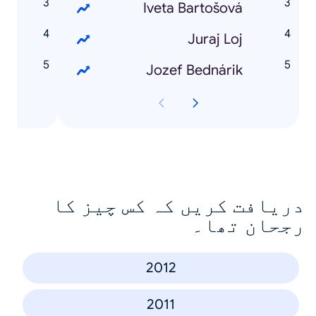
Z
Iveta Bartošová
X
Juraj Loj
0
Jozef Bednárik
دریافت کریں کہ کس چیز کا
رجحان تھا۔
2012
2011