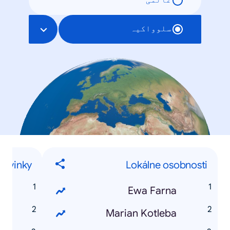
عالمی
سلوواکیہ
novinky
Lokálne osobnosti
4
Ewa Farna
s
Marian Kotleba