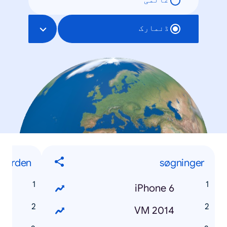
عالمی
ڈنمارک
 Verden
søgninger
s
iPhone 6
t
VM 2014