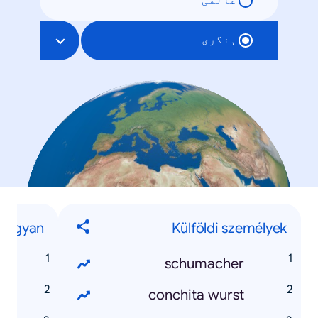
عالمی
ہنگری
Hogyan...?
Külföldi személyek
n
schumacher
k
conchita wurst