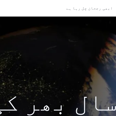
ابھی رجحان چل رہا ہے
کی سال بھر ک