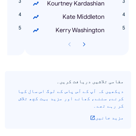
s
Kourtney Kardashian
r
Kate Middleton
e
Kerry Washington
مقامی تلاشیں دریافت کریں۔
دیکھیں کہ آپ کے آس پاس کے لوگ اس سال کیا
کرنے، سننے، کھانے اور مزید بہت کچھ تلاش
کر رہے تھے۔
مزید جانیں