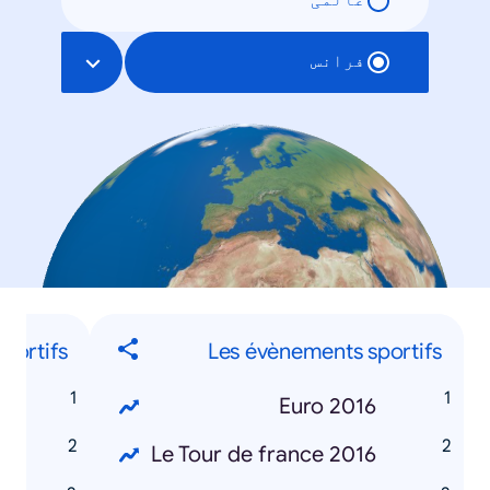
عالمی
فرانس
sportifs
Les évènements sportifs
n
Euro 2016
r
Le Tour de france 2016