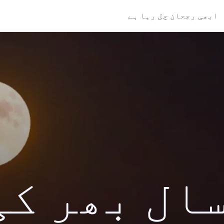
ابھی رجحان چل رہا ہے
کی سال بھر ک