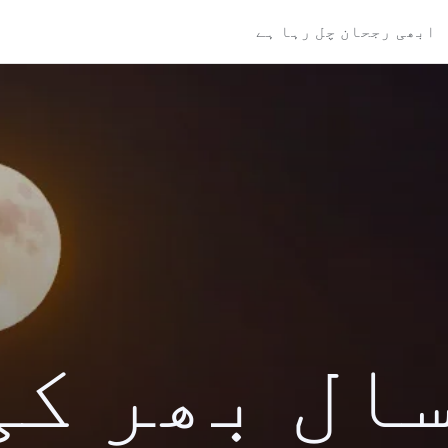
ابھی رجحان چل رہا ہے
کی سال بھر ک