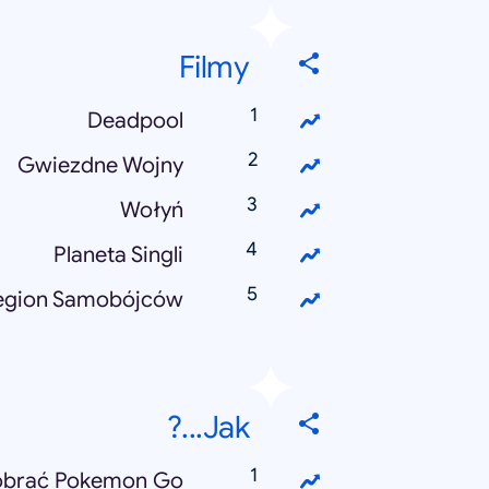
Filmy
Deadpool
Gwiezdne Wojny
Wołyń
Planeta Singli
egion Samobójców
Jak...?
obrać Pokemon Go?