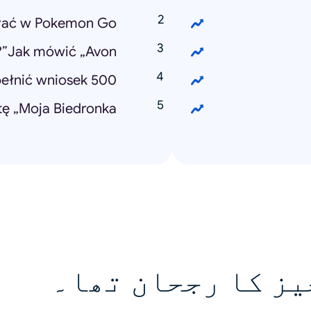
rać w Pokemon Go?
Jak mówić „Avon”?
ełnić wniosek 500+?
ę „Moja Biedronka”?
یز کا رجحان تھا۔