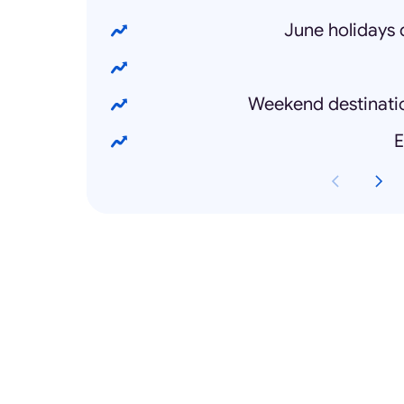
June holidays d
Weekend destinati
E