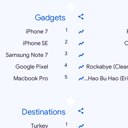
Gadgets
iPhone 7
iPhone SE
C
Samsung Note 7
Google Pixel
Rockabye (Clean
Macbook Pro
Ni Hao Bu Hao (Eric Zhou Xing Zhe); 你好不好 (周興哲)
Destinations
Turkey