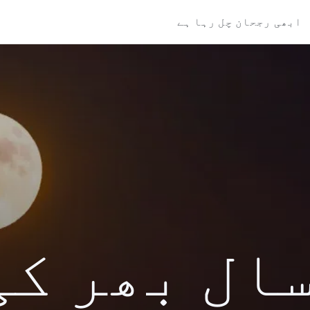
ابھی رجحان چل رہا ہے
کی سال بھر ک