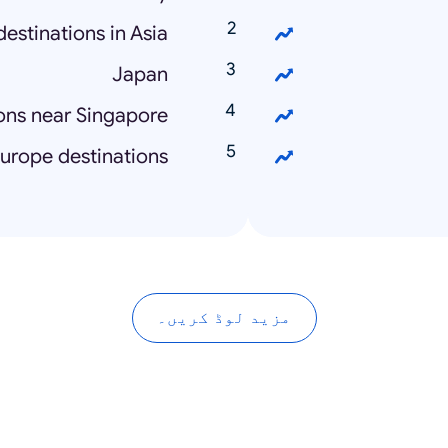
estinations in Asia
Japan
ons near Singapore
urope destinations
مزید لوڈ کریں۔