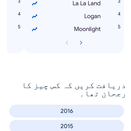
r
La La Land
R
Logan
o
Moonlight
دریافت کریں کہ کس چیز کا
رجحان تھا۔
2016
2015