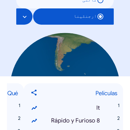
عالمی
ارجنٹینا
Qué
Películas
r
It
a
Rápido y Furioso 8