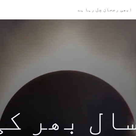
ابھی رجحان چل رہا ہے
کی سال بھر ک