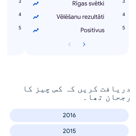
Rīgas svētki
8
Vēlēšanu rezultāti
e
Positivus
دریافت کریں کہ کس چیز کا
رجحان تھا۔
2016
2015