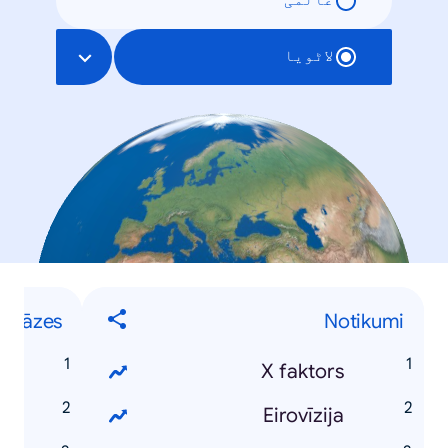
عالمی
لاٹویا
 frāzes
Notikumi
m
X faktors
i
Eirovīzija