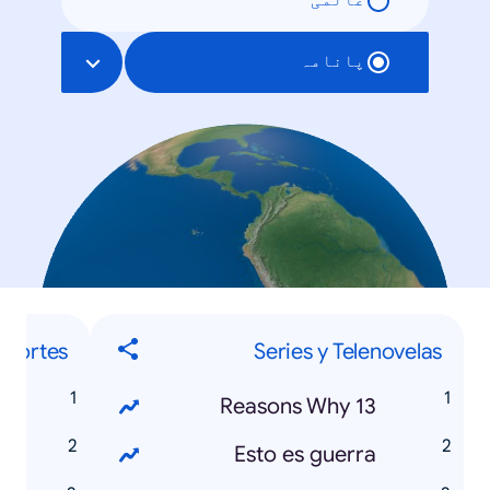
عالمی
پانامہ
eportes
Series y Telenovelas
o
13 Reasons Why
n
Esto es guerra