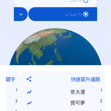
عالمی
تائیوان
升關鍵字
快速竄升議題
運
世大運
夢
寶可夢