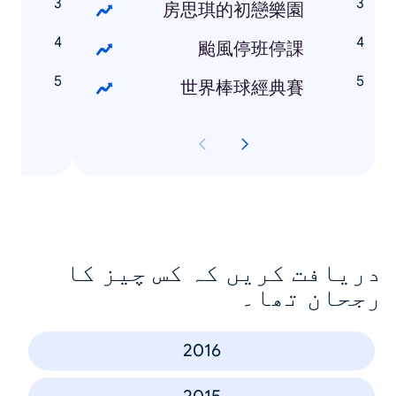
女
房思琪的初戀樂園
怪
颱風停班停課
賽
世界棒球經典賽
دریافت کریں کہ کس چیز کا
رجحان تھا۔
2016