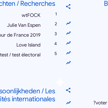
hten / Recherches
B
wtFOCK
Julie Van Espen
our de France 2019
Love Island
est / test électoral
soonlijkheden / Les
tés internationales
voter