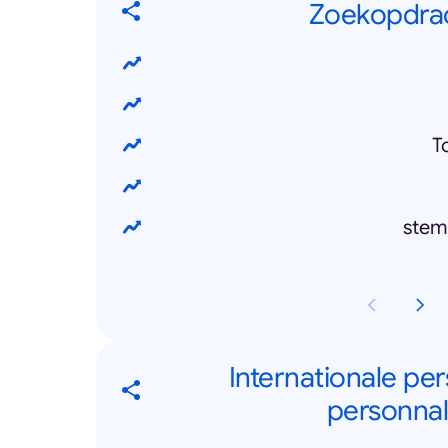
Zoekopdrac
T
stemt
Internationale per
personnali