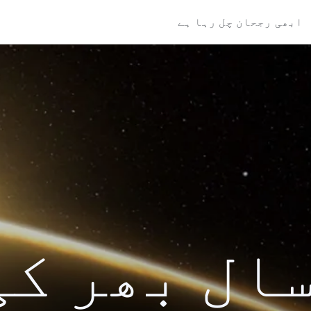
ابھی رجحان چل رہا ہے
کی سال بھر ک