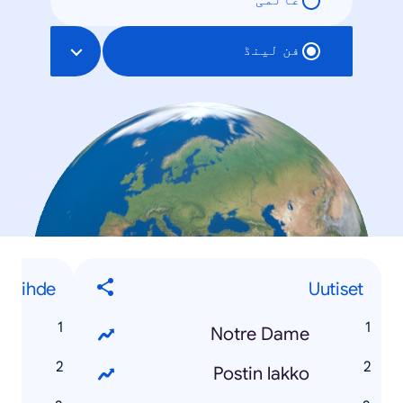
عالمی
فن لینڈ
Viihde
Uutiset
r
Notre Dame
s
Postin lakko