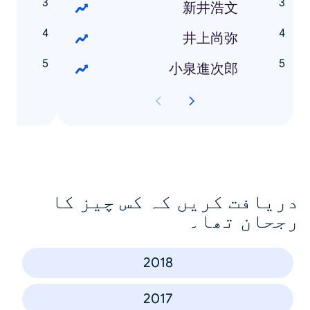
和
新井浩文
ら
井上尚弥
ト
小泉進次郎
دریافت کریں کہ کس چیز کا
رجحان تھا۔
2018
2017