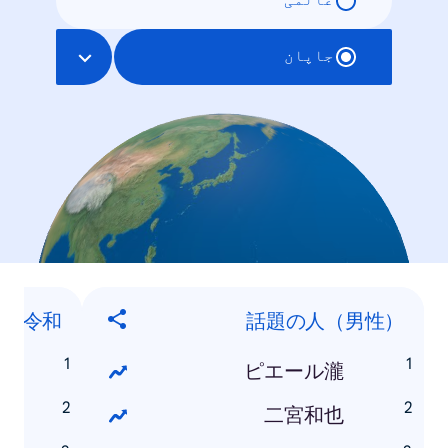
عالمی
جاپان
令和
話題の人（男性）
味
ピエール瀧
集
二宮和也