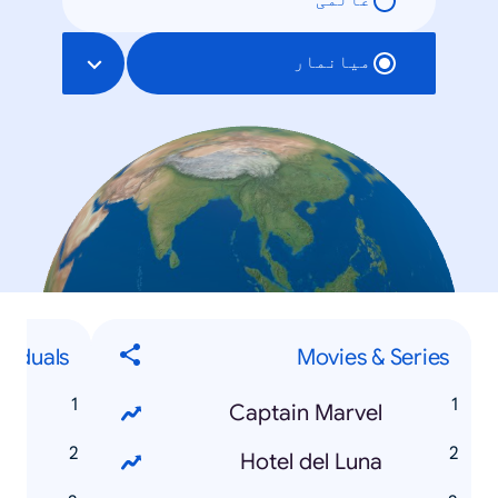
عالمی
میانمار
ividuals
Movies & Series
n
Captain Marvel
n
Hotel del Luna