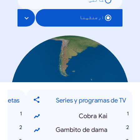
عالمی
ارجنٹینا
Recetas
Series y programas de TV
s
Cobra Kai
o
Gambito de dama