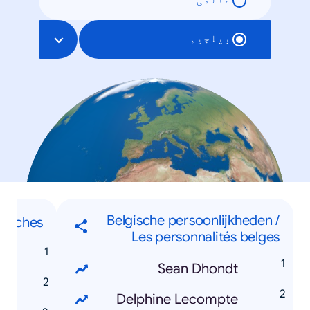
عالمی
بیلجیم
Belgische persoonlijkheden /
herches
Les personnalités belges
s
Sean Dhondt
Delphine Lecompte